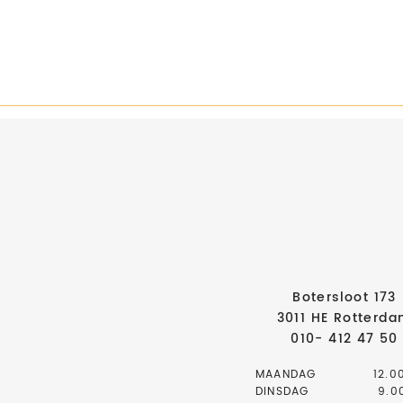
Botersloot 173
3011 HE Rotterd
010- 412 47 50
MAANDAG
12.0
DINSDAG
9.00