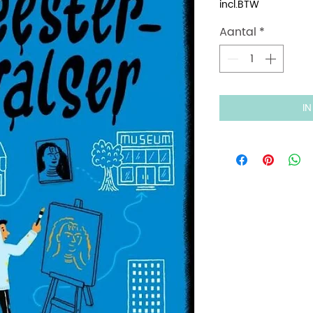
incl.BTW
Aantal
*
I