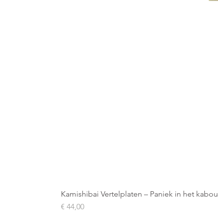
Kamishibai Vertelplaten – Paniek in het kabo
Prijs
€ 44,00