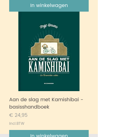
In winkelwagen
Aan de slag met Kamishibai -
basisshandboek
Prijs
€ 24,95
incl.BTW
In winkelwagen