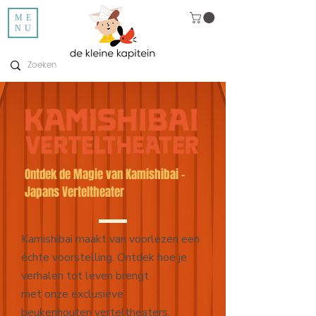
ME
NU
Ontdek de Magie van Kamishibai –
Japans Verteltheater
Kamishibai maakt van voorlezen een
échte voorstelling. Ontdek hoe je
verhalen tot leven brengt
met onze exclusieve
beukenhouten verteltheaters.