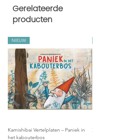
Gerelateerde
producten
NIEUW
Zilveren Penselen 202
Kamishibai Vertelplaten – Paniek in
Zilveren Penseel 2026
het kabouterbos
Boekenpakket (8 geïl