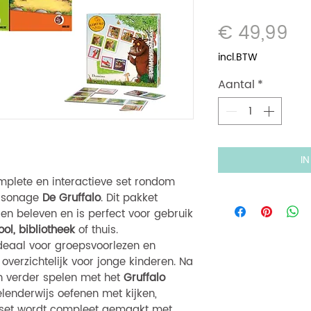
Pri
€ 49,99
incl.BTW
Aantal
*
I
mplete en interactieve set rondom
ersonage
De Gruffalo
. Dit pakket
en beleven en is perfect voor gebruik
ol, bibliotheek
of thuis.
ideaal voor groepsvoorlezen en
overzichtelijk voor jonge kinderen. Na
n verder spelen met het
Gruffalo
lenderwijs oefenen met kijken,
 set wordt compleet gemaakt met