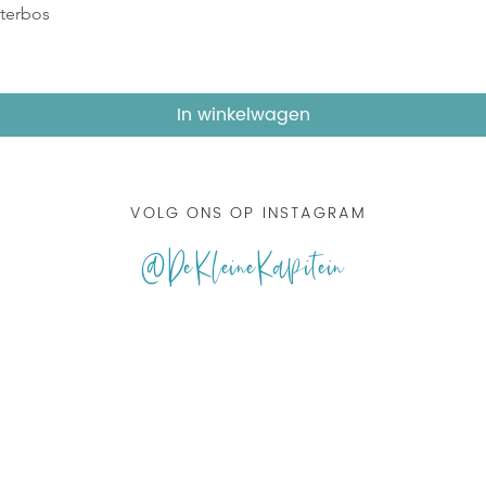
Snel overzicht
uterbos
In winkelwagen
VOLG ONS OP INSTAGRAM
@DeKleineKapitein