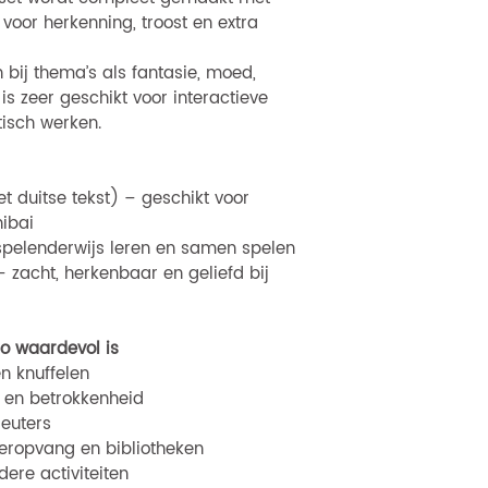
t voor herkenning, troost en extra
n bij thema’s als fantasie, moed,
is zeer geschikt voor interactieve
isch werken.
t duitse tekst) – geschikt voor
ibai
pelenderwijs leren en samen spelen
 zacht, herkenbaar en geliefd bij
o waardevol is
n knuffelen
g en betrokkenheid
leuters
deropvang en bibliotheken
ere activiteiten