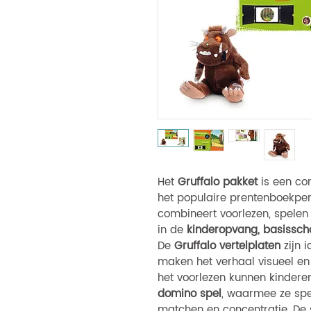
Het
Gruffalo pakket
is een co
het populaire prentenboekp
combineert voorlezen, spelen 
in de
kinderopvang, basisscho
De
Gruffalo vertelplaten
zijn 
maken het verhaal visueel en 
het voorlezen kunnen kindere
domino spel
, waarmee ze spe
matchen en concentratie. De