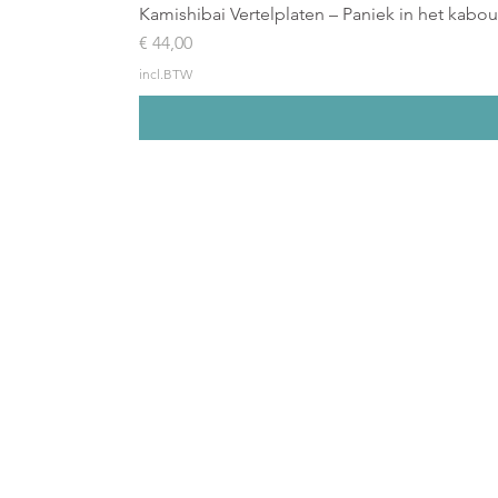
Kamishibai Vertelplaten – Paniek in het kabo
Prijs
€ 44,00
incl.BTW