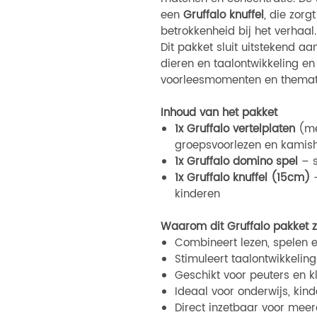
een
Gruffalo knuffel
, die zorg
betrokkenheid bij het verhaal.
Dit pakket sluit uitstekend aa
dieren en taalontwikkeling en 
voorleesmomenten en themat
Inhoud van het pakket
1x Gruffalo vertelplaten
(me
groepsvoorlezen en kamish
1x Gruffalo domino spel
– s
1x Gruffalo knuffel (15cm)
–
kinderen
Waarom dit Gruffalo pakket z
Combineert lezen, spelen e
Stimuleert taalontwikkelin
Geschikt voor peuters en k
Ideaal voor onderwijs, kin
Direct inzetbaar voor meerd