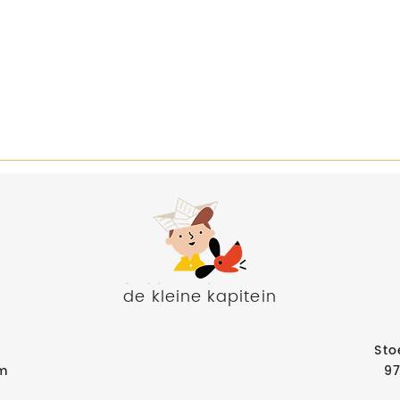
de kleine kapitein
Sto
am
9