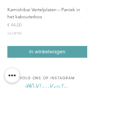
Kamishibai Vertelplaten – Paniek in
Zilveren Penseel 2026
het kabouterbos
Boekenpakket (8 geïl
topboeken)
Prijs
€ 44,00
Prijs
€ 157,95
incl.BTW
incl.BTW
In winkelwagen
VOLG ONS OP INSTAGRAM
@DeKleineKapitein
de kleine kapitein