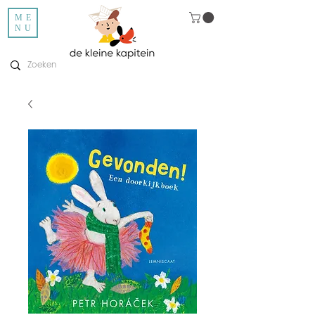
ME
NU