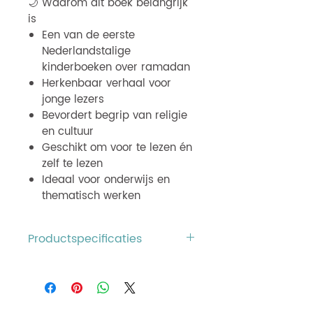
🌙 Waarom dit boek belangrijk
is
Een van de eerste
Nederlandstalige
kinderboeken over ramadan
Herkenbaar verhaal voor
jonge lezers
Bevordert begrip van religie
en cultuur
Geschikt om voor te lezen én
zelf te lezen
Ideaal voor onderwijs en
thematisch werken
Productspecificaties
ISBN:
9789000378562
Titel:
Het is ramadan!
Auteur:
Yasmina Ahamiane