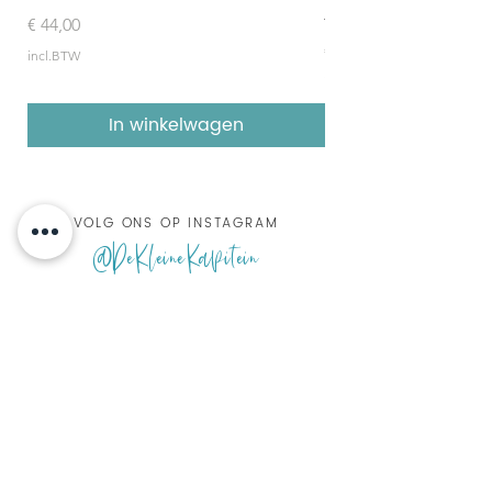
topboeken)
Prijs
€ 44,00
Prijs
€ 157,95
incl.BTW
incl.BTW
In winkelwagen
VOLG ONS OP INSTAGRAM
@DeKleineKapitein
de kleine kapitein
Botersloot 173