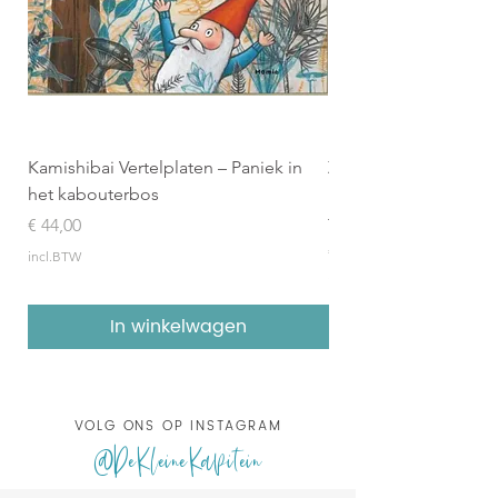
Kamishibai Vertelplaten – Paniek in
Zilveren Penseel 2026
het kabouterbos
Boekenpakket (8 geïl
topboeken)
Prijs
€ 44,00
Prijs
€ 157,95
incl.BTW
incl.BTW
In winkelwagen
VOLG ONS OP INSTAGRAM
@DeKleineKapitein