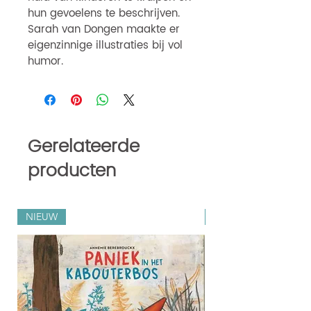
hun gevoelens te beschrijven.
Sarah van Dongen maakte er
eigenzinnige illustraties bij vol
humor.
Gerelateerde
producten
NIEUW
Zilveren Penselen 202