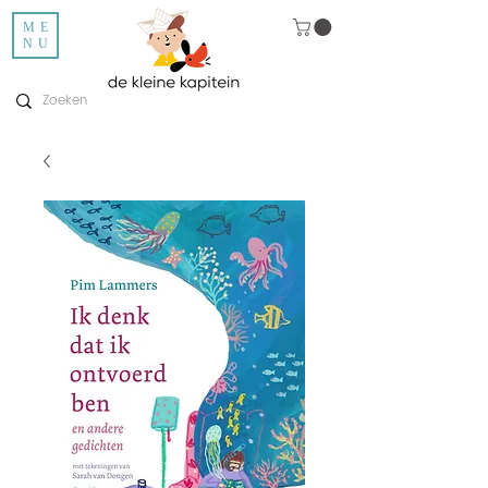
ME
NU