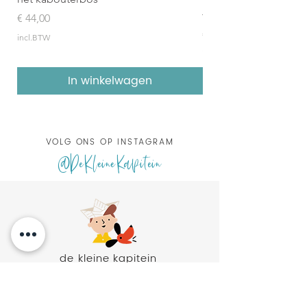
topboeken)
Prijs
€ 44,00
Prijs
€ 157,95
incl.BTW
incl.BTW
In winkelwagen
VOLG ONS OP INSTAGRAM
@DeKleineKapitein
de kleine kapitein
Botersloot 173