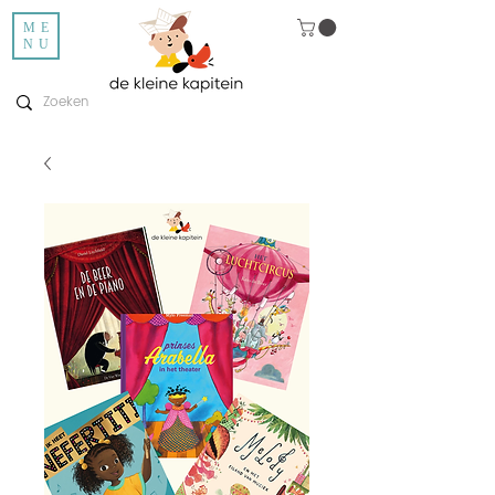
ME
NU