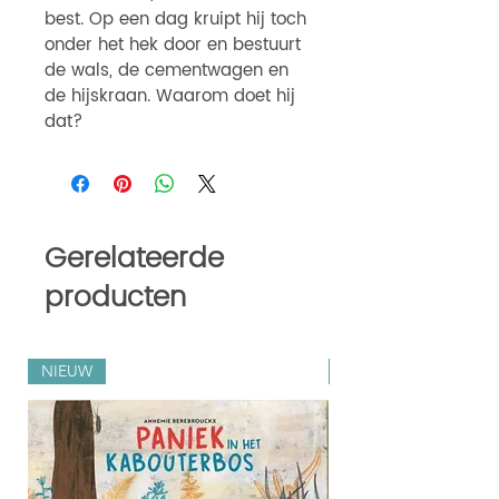
best. Op een dag kruipt hij toch
onder het hek door en bestuurt
de wals, de cementwagen en
de hijskraan. Waarom doet hij
dat?
Gerelateerde
producten
NIEUW
Zilveren Penselen 202