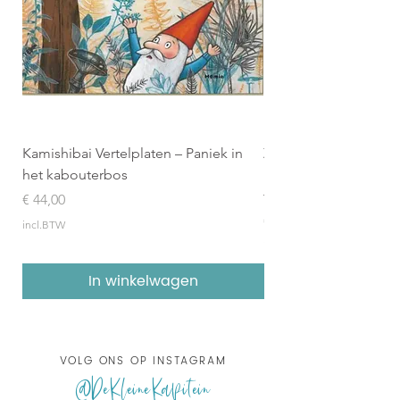
Kamishibai Vertelplaten – Paniek in
Zilveren Penseel 2026
het kabouterbos
Boekenpakket (8 geïl
topboeken)
Prijs
€ 44,00
Prijs
€ 157,95
incl.BTW
incl.BTW
In winkelwagen
VOLG ONS OP INSTAGRAM
@DeKleineKapitein