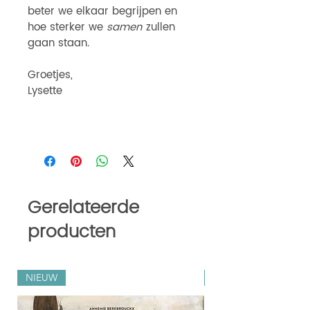
beter we elkaar begrijpen en
hoe sterker we
samen
zullen
gaan staan.
Groetjes,
Lysette
Gerelateerde
producten
NIEUW
Zilveren Penselen 202