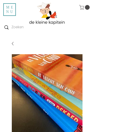
ME
NU