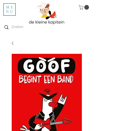
ME
NU