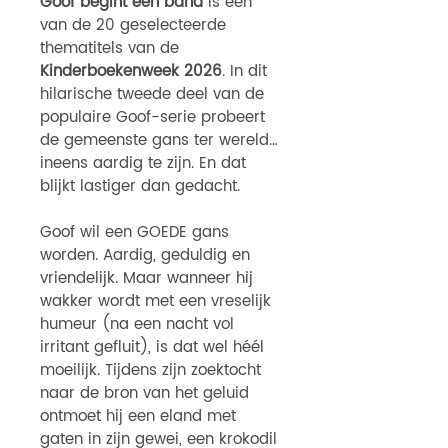
Goof begint een band
is één
van de 20 geselecteerde
thematitels van de
Kinderboekenweek 2026
. In dit
hilarische tweede deel van de
populaire Goof-serie probeert
de gemeenste gans ter wereld…
ineens aardig te zijn. En dat
blijkt lastiger dan gedacht.
Goof wil een GOEDE gans
worden. Aardig, geduldig en
vriendelijk. Maar wanneer hij
wakker wordt met een vreselijk
humeur (na een nacht vol
irritant gefluit), is dat wel héél
moeilijk. Tijdens zijn zoektocht
naar de bron van het geluid
ontmoet hij een eland met
gaten in zijn gewei, een krokodil