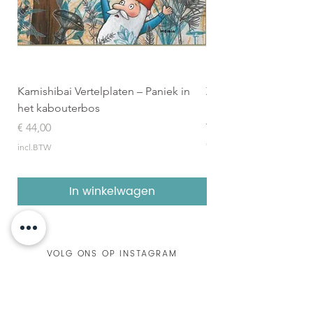
Illustraties:
Ja
Kamishibai Vertelplaten – Paniek in
Zilveren Penseel 2026
het kabouterbos
Boekenpakket (8 geïl
topboeken)
Prijs
€ 44,00
Prijs
€ 157,95
incl.BTW
incl.BTW
In winkelwagen
VOLG ONS OP INSTAGRAM
@DeKleineKapitein