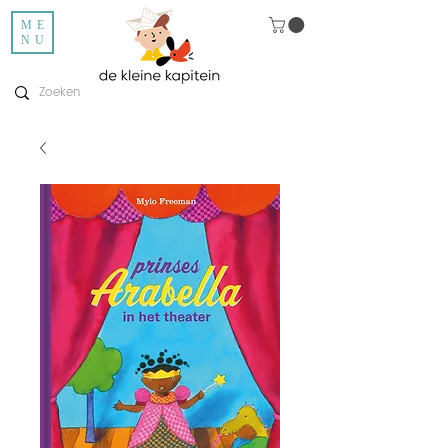
ME
NU