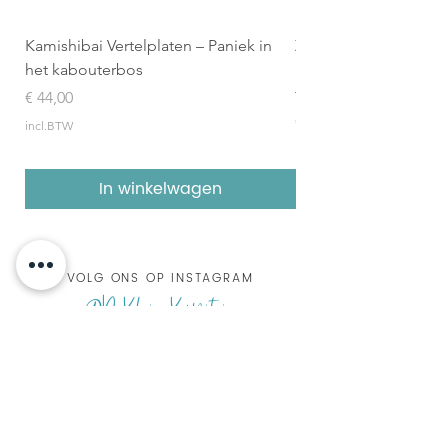
Kamishibai Vertelplaten – Paniek in
Zilveren Penseel 2026
het kabouterbos
Boekenpakket (8 geïl
topboeken)
Prijs
€ 44,00
Prijs
€ 157,95
incl.BTW
incl.BTW
In winkelwagen
VOLG ONS OP INSTAGRAM
@DeKleineKapitein