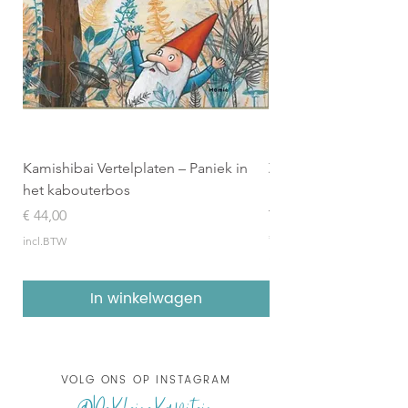
Kamishibai Vertelplaten – Paniek in
Zilveren Penseel 2026
het kabouterbos
Boekenpakket (8 geïl
topboeken)
Prijs
€ 44,00
Prijs
€ 157,95
incl.BTW
incl.BTW
In winkelwagen
VOLG ONS OP INSTAGRAM