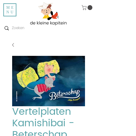
ME
NU
Vertelplaten
Kamishibai -
Beterschap