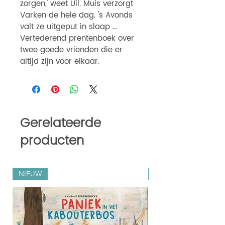
zorgen,' weet Uil. Muis verzorgt
Varken de hele dag. 's Avonds
valt ze uitgeput in slaap …
Vertederend prentenboek over
twee goede vrienden die er
altijd zijn voor elkaar.
Gerelateerde
producten
NIEUW
Zilveren Penselen 202